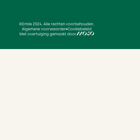
©Emile 2024. Alle rechten voorbehouden.
Algemene voorwaarden
Cookiebeleid
Met overtuiging gemaakt door